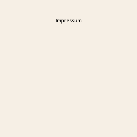
. KLÜBCHEN.
BA
R
GARTEN. HEURIGER.
Für Dates, Drinks und Disco-Momente.
Impressum
Für Sonne, Spritzer und Abende ohne Eile.