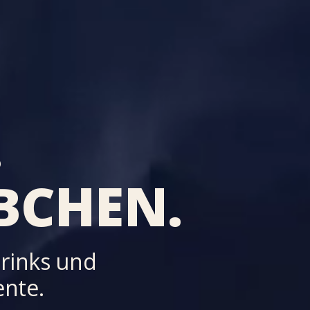
.
BCHEN.
Drinks und
nte.